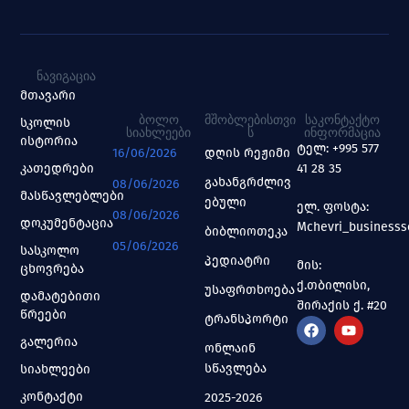
ᲜᲐᲕᲘᲒᲐᲪᲘᲐ
მთავარი
ᲑᲝᲚᲝ
ᲛᲨᲝᲑᲚᲔᲑᲘᲡᲗᲕᲘ
ᲡᲐᲙᲝᲜᲢᲐᲥᲢᲝ
სკოლის
ᲡᲘᲐᲮᲚᲔᲔᲑᲘ
Ს
ᲘᲜᲤᲝᲠᲛᲐᲪᲘᲐ
ისტორია
ტელ: +995 577
16/06/2026
დღის რეჟიმი
კათედრები
41 28 35
გახანგრძლივ
08/06/2026
მასწავლებლები
ებული
ელ. ფოსტა:
08/06/2026
დოკუმენტაცია
Mchevri_business
ბიბლიოთეკა
05/06/2026
სასკოლო
პედიატრი
მის:
ცხოვრება
ქ.თბილისი,
უსაფრთხოება
დამატებითი
შირაქის ქ. #20
წრეები
ტრანსპორტი
გალერია
ონლაინ
სწავლება
სიახლეები
კონტაქტი
2025-2026