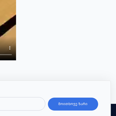
ᲛᲝᲘᲗᲮᲝᲕᲔ ᲖᲐᲠᲘ