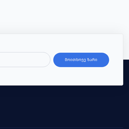
ᲛᲝᲘᲗᲮᲝᲕᲔ ᲖᲐᲠᲘ