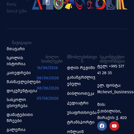
როს
სსიპ-ები
ᲜᲐᲕᲘᲒᲐᲪᲘᲐ
მთავარი
ᲑᲝᲚᲝ
ᲛᲨᲝᲑᲚᲔᲑᲘᲡᲗᲕᲘ
ᲡᲐᲙᲝᲜᲢᲐᲥᲢᲝ
სკოლის
ᲡᲘᲐᲮᲚᲔᲔᲑᲘ
Ს
ᲘᲜᲤᲝᲠᲛᲐᲪᲘᲐ
ისტორია
ტელ: +995 577
16/06/2026
დღის რეჟიმი
კათედრები
41 28 35
გახანგრძლივ
08/06/2026
მასწავლებლები
ებული
ელ. ფოსტა:
08/06/2026
დოკუმენტაცია
Mchevri_business
ბიბლიოთეკა
05/06/2026
სასკოლო
პედიატრი
მის:
ცხოვრება
ქ.თბილისი,
უსაფრთხოება
დამატებითი
შირაქის ქ. #20
წრეები
ტრანსპორტი
გალერია
ონლაინ