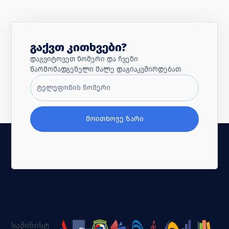
Გაქვთ Კითხვები?
Დაგვიტოვეთ Ნომერი Და Ჩვენი
Წარმომადგენელი Მალე Დაგიაკვშირდებათ
ᲛᲝᲘᲗᲮᲝᲕᲔ ᲖᲐᲠᲘ
სამინისტ