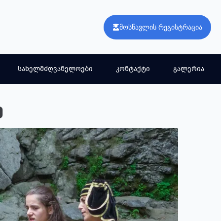
მოსწავლის რეგისტრაცია
სახელმძღვანელოები
კონტაქტი
გალერია
ე