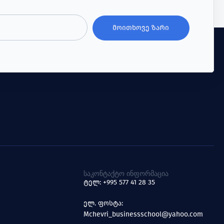
ᲛᲝᲘᲗᲮᲝᲕᲔ ᲖᲐᲠᲘ
ᲡᲐᲙᲝᲜᲢᲐᲥᲢᲝ ᲘᲜᲤᲝᲠᲛᲐᲪᲘᲐ
ტელ: +995 577 41 28 35
ელ. ფოსტა:
Mchevri_businessschool@yahoo.com