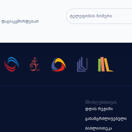
 Დაგიაკვშირდებათ
ᲛᲨᲝᲑᲚᲔᲑᲘᲡᲗᲕᲘᲡ
დღის რეჟიმი
გახანგრძლივებული
ბიბლიოთეკა