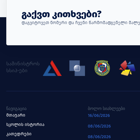
Გაქვთ Კითხვები?
Დაგვიტოვეთ Ნომერი Და Ჩვენი Წარმომადგენელი Მალე
სამინისტროს
სსიპ-ები
ᲜᲐᲕᲘᲒᲐᲪᲘᲐ
ᲑᲝᲚᲝ ᲡᲘᲐᲮᲚᲔᲔᲑᲘ
მთავარი
16/06/2026
სკოლის ისტორია
08/06/2026
კათედრები
08/06/2026