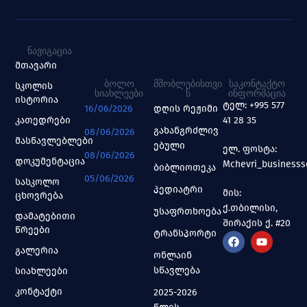
ᲜᲐᲕᲘᲒᲐᲪᲘᲐ
მთავარი
ᲑᲝᲚᲝ
ᲛᲨᲝᲑᲚᲔᲑᲘᲡᲗᲕᲘ
ᲡᲐᲙᲝᲜᲢᲐᲥᲢᲝ
სკოლის
ᲡᲘᲐᲮᲚᲔᲔᲑᲘ
Ს
ᲘᲜᲤᲝᲠᲛᲐᲪᲘᲐ
ისტორია
ტელ: +995 577
16/06/2026
დღის რეჟიმი
კათედრები
41 28 35
გახანგრძლივ
08/06/2026
მასწავლებლები
ებული
ელ. ფოსტა:
08/06/2026
დოკუმენტაცია
Mchevri_business
ბიბლიოთეკა
05/06/2026
სასკოლო
პედიატრი
მის:
ცხოვრება
ქ.თბილისი,
უსაფრთხოება
დამატებითი
შირაქის ქ. #20
წრეები
ტრანსპორტი
გალერია
ონლაინ
სწავლება
სიახლეები
კონტაქტი
2025-2026