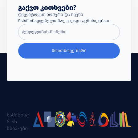
Გაქვთ Კითხვები?
Დაგვიტოვეთ Ნომერი Და Ჩვენი
Წარმომადგენელი Მალე Დაგიაკვშირდებათ
ᲛᲝᲘᲗᲮᲝᲕᲔ ᲖᲐᲠᲘ
სამინისტ
როს
სსიპ-ები