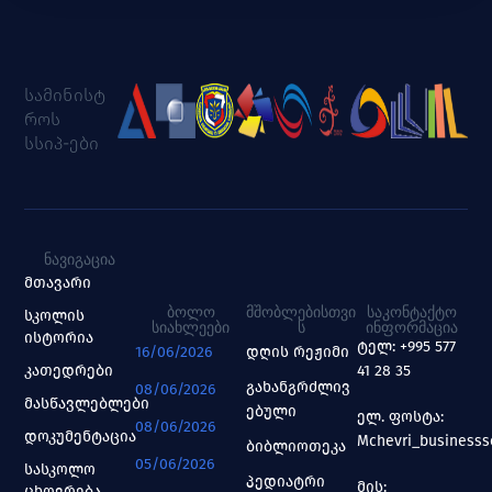
სამინისტ
როს
სსიპ-ები
ᲜᲐᲕᲘᲒᲐᲪᲘᲐ
მთავარი
ᲑᲝᲚᲝ
ᲛᲨᲝᲑᲚᲔᲑᲘᲡᲗᲕᲘ
ᲡᲐᲙᲝᲜᲢᲐᲥᲢᲝ
სკოლის
ᲡᲘᲐᲮᲚᲔᲔᲑᲘ
Ს
ᲘᲜᲤᲝᲠᲛᲐᲪᲘᲐ
ისტორია
ტელ: +995 577
16/06/2026
დღის რეჟიმი
კათედრები
41 28 35
გახანგრძლივ
08/06/2026
მასწავლებლები
ებული
ელ. ფოსტა:
08/06/2026
დოკუმენტაცია
Mchevri_business
ბიბლიოთეკა
05/06/2026
სასკოლო
პედიატრი
მის:
ცხოვრება