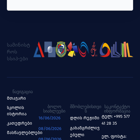
სამინისტ
როს
სსიპ-ები
ᲜᲐᲕᲘᲒᲐᲪᲘᲐ
მთავარი
ᲑᲝᲚᲝ
ᲛᲨᲝᲑᲚᲔᲑᲘᲡᲗᲕᲘ
ᲡᲐᲙᲝᲜᲢᲐᲥᲢᲝ
სკოლის
ᲡᲘᲐᲮᲚᲔᲔᲑᲘ
Ს
ᲘᲜᲤᲝᲠᲛᲐᲪᲘᲐ
ისტორია
ტელ: +995 577
16/06/2026
დღის რეჟიმი
კათედრები
41 28 35
გახანგრძლივ
08/06/2026
მასწავლებლები
ებული
ელ. ფოსტა:
08/06/2026