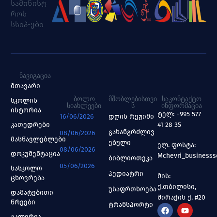
სამინისტ
როს
სსიპ-ები
ᲜᲐᲕᲘᲒᲐᲪᲘᲐ
მთავარი
ᲑᲝᲚᲝ
ᲛᲨᲝᲑᲚᲔᲑᲘᲡᲗᲕᲘ
ᲡᲐᲙᲝᲜᲢᲐᲥᲢᲝ
სკოლის
ᲡᲘᲐᲮᲚᲔᲔᲑᲘ
Ს
ᲘᲜᲤᲝᲠᲛᲐᲪᲘᲐ
ისტორია
ტელ: +995 577
16/06/2026
დღის რეჟიმი
კათედრები
41 28 35
გახანგრძლივ
08/06/2026
მასწავლებლები
ებული
ელ. ფოსტა:
08/06/2026
დოკუმენტაცია
Mchevri_business
ბიბლიოთეკა
05/06/2026
სასკოლო
პედიატრი
მის:
ცხოვრება
ქ.თბილისი,
უსაფრთხოება
დამატებითი
შირაქის ქ. #20
წრეები
ტრანსპორტი
გალერია