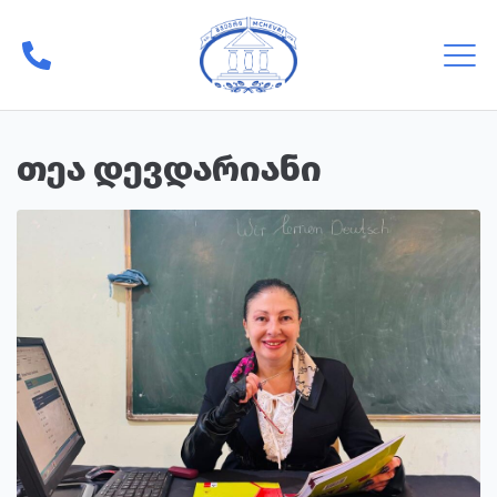
თეა დევდარიანი