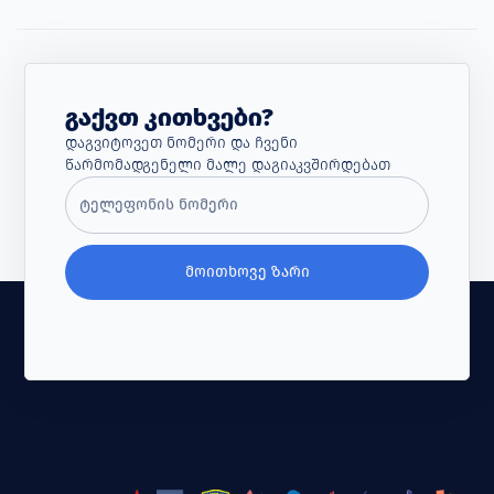
Გაქვთ Კითხვები?
Დაგვიტოვეთ Ნომერი Და Ჩვენი
Წარმომადგენელი Მალე Დაგიაკვშირდებათ
ᲛᲝᲘᲗᲮᲝᲕᲔ ᲖᲐᲠᲘ