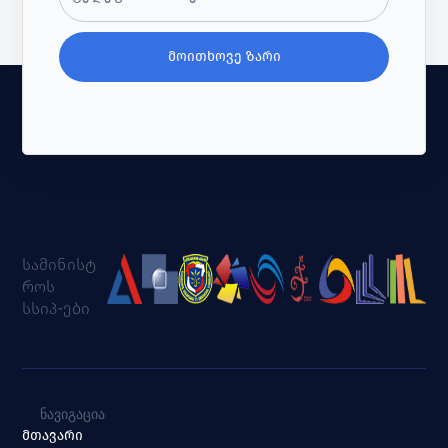
ᲛᲝᲘᲗᲮᲝᲕᲔ ᲖᲐᲠᲘ
სამინისტ
როს
სსიპ-ები
ᲜᲐᲕᲘᲒᲐᲪᲘᲐ
მთავარი