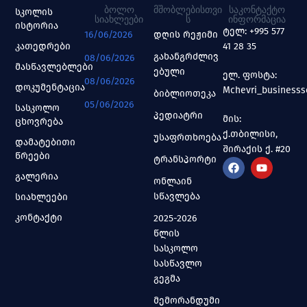
ᲑᲝᲚᲝ
ᲛᲨᲝᲑᲚᲔᲑᲘᲡᲗᲕᲘ
ᲡᲐᲙᲝᲜᲢᲐᲥᲢᲝ
სკოლის
ᲡᲘᲐᲮᲚᲔᲔᲑᲘ
Ს
ᲘᲜᲤᲝᲠᲛᲐᲪᲘᲐ
ისტორია
ტელ: +995 577
16/06/2026
დღის რეჟიმი
კათედრები
41 28 35
გახანგრძლივ
08/06/2026
მასწავლებლები
ებული
ელ. ფოსტა:
08/06/2026
დოკუმენტაცია
Mchevri_business
ბიბლიოთეკა
05/06/2026
სასკოლო
პედიატრი
მის:
ცხოვრება
ქ.თბილისი,
უსაფრთხოება
დამატებითი
შირაქის ქ. #20
წრეები
ტრანსპორტი
გალერია
ონლაინ
სწავლება
სიახლეები
კონტაქტი
2025-2026
წლის
სასკოლო
სასწავლო
გეგმა
მემორანდუმი