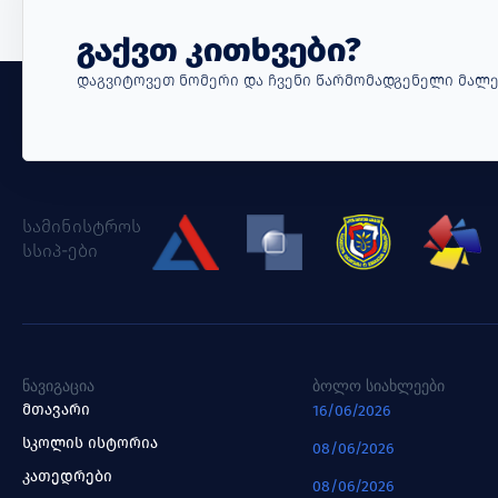
Გაქვთ Კითხვები?
Დაგვიტოვეთ Ნომერი Და Ჩვენი Წარმომადგენელი Მალე
სამინისტროს
სსიპ-ები
ᲜᲐᲕᲘᲒᲐᲪᲘᲐ
ᲑᲝᲚᲝ ᲡᲘᲐᲮᲚᲔᲔᲑᲘ
მთავარი
16/06/2026
სკოლის ისტორია
08/06/2026
კათედრები
08/06/2026