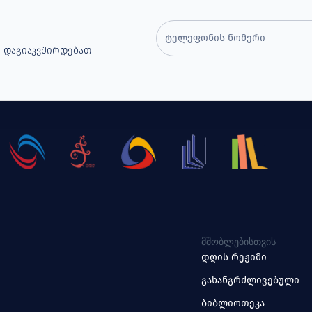
 Დაგიაკვშირდებათ
ᲛᲨᲝᲑᲚᲔᲑᲘᲡᲗᲕᲘᲡ
დღის რეჟიმი
გახანგრძლივებული
ბიბლიოთეკა