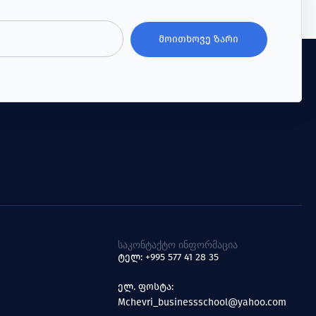
ᲛᲝᲘᲗᲮᲝᲕᲔ ᲖᲐᲠᲘ
ᲡᲐᲙᲝᲜᲢᲐᲥᲢᲝ ᲘᲜᲤᲝᲠᲛᲐᲪᲘᲐ
ტელ: +995 577 41 28 35
ელ. ფოსტა:
Mchevri_businessschool@yahoo.com