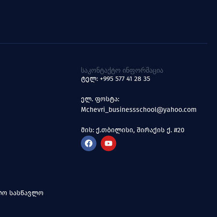
ᲡᲐᲙᲝᲜᲢᲐᲥᲢᲝ ᲘᲜᲤᲝᲠᲛᲐᲪᲘᲐ
ტელ: +995 577 41 28 35
ელ. ფოსტა:
Mchevri_businessschool@yahoo.com
მის: ქ.თბილისი, შირაქის ქ. #20
ოლო სასწავლო