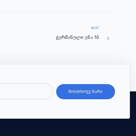
NEXT
გერმანული ენა 10
ᲛᲝᲘᲗᲮᲝᲕᲔ ᲖᲐᲠᲘ