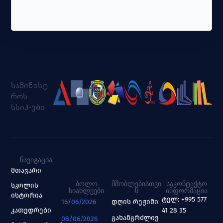
სამინისტ
როს
სსიპ-ები
ᲜᲐᲕᲘᲒᲐᲪᲘᲐ
მთავარი
ᲑᲝᲚᲝ
ᲛᲨᲝᲑᲚᲔᲑᲘᲡᲗᲕᲘ
ᲡᲐᲙᲝᲜᲢᲐᲥᲢᲝ
სკოლის
ᲡᲘᲐᲮᲚᲔᲔᲑᲘ
Ს
ᲘᲜᲤᲝᲠᲛᲐᲪᲘᲐ
ისტორია
ტელ: +995 577
16/06/2026
დღის რეჟიმი
კათედრები
41 28 35
გახანგრძლივ
08/06/2026