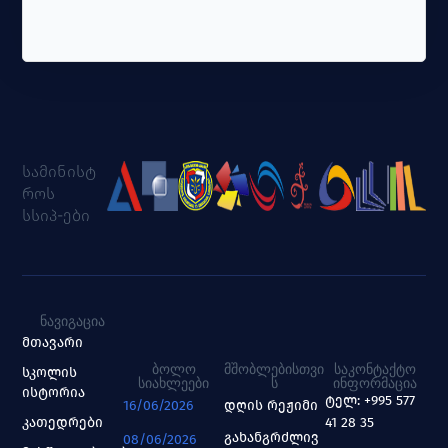
სამინისტ
როს
სსიპ-ები
ᲜᲐᲕᲘᲒᲐᲪᲘᲐ
მთავარი
ᲑᲝᲚᲝ
ᲛᲨᲝᲑᲚᲔᲑᲘᲡᲗᲕᲘ
ᲡᲐᲙᲝᲜᲢᲐᲥᲢᲝ
სკოლის
ᲡᲘᲐᲮᲚᲔᲔᲑᲘ
Ს
ᲘᲜᲤᲝᲠᲛᲐᲪᲘᲐ
ისტორია
ტელ: +995 577
16/06/2026
დღის რეჟიმი
კათედრები
41 28 35
გახანგრძლივ
08/06/2026