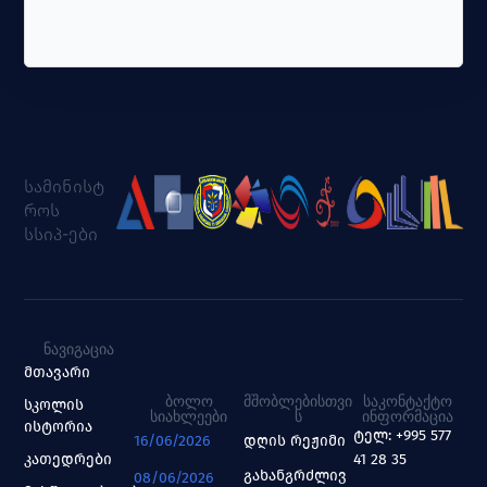
სამინისტ
როს
სსიპ-ები
ᲜᲐᲕᲘᲒᲐᲪᲘᲐ
მთავარი
ᲑᲝᲚᲝ
ᲛᲨᲝᲑᲚᲔᲑᲘᲡᲗᲕᲘ
ᲡᲐᲙᲝᲜᲢᲐᲥᲢᲝ
სკოლის
ᲡᲘᲐᲮᲚᲔᲔᲑᲘ
Ს
ᲘᲜᲤᲝᲠᲛᲐᲪᲘᲐ
ისტორია
ტელ: +995 577
16/06/2026
დღის რეჟიმი
კათედრები
41 28 35
გახანგრძლივ
08/06/2026