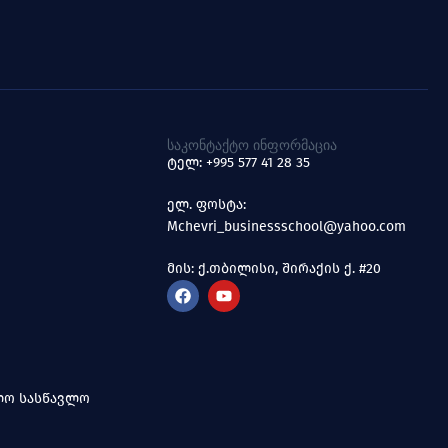
ᲡᲐᲙᲝᲜᲢᲐᲥᲢᲝ ᲘᲜᲤᲝᲠᲛᲐᲪᲘᲐ
ტელ: +995 577 41 28 35
ელ. ფოსტა:
Mchevri_businessschool@yahoo.com
მის: ქ.თბილისი, შირაქის ქ. #20
ოლო სასწავლო