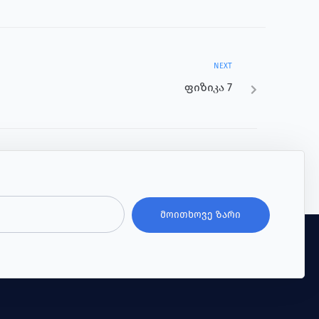
NEXT
ფიზიკა 7
ᲛᲝᲘᲗᲮᲝᲕᲔ ᲖᲐᲠᲘ